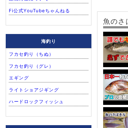
Fi公式YouTubeちゃんねる
魚のさ
海釣り
フカセ釣り（ちぬ）
フカセ釣り（グレ）
エギング
ライトショアジギング
ハードロックフィッシュ