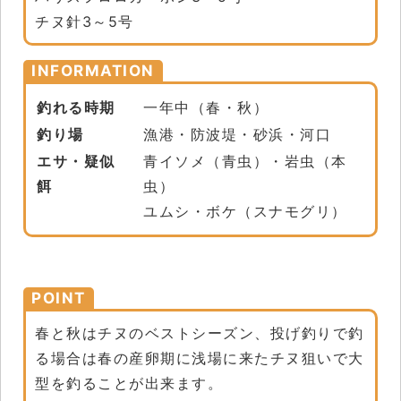
チヌ針3～5号
INFORMATION
釣れる時期
一年中（春・秋）
釣り場
漁港・防波堤・砂浜・河口
エサ・疑似
青イソメ（青虫）・岩虫（本
餌
虫）
ユムシ・ボケ（スナモグリ）
POINT
春と秋はチヌのベストシーズン、投げ釣りで釣
る場合は春の産卵期に浅場に来たチヌ狙いで大
型を釣ることが出来ます。