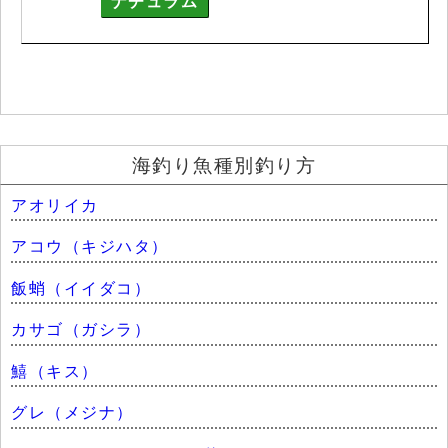
ナチュラム
海釣り魚種別釣り方
アオリイカ
アコウ（キジハタ）
飯蛸（イイダコ）
カサゴ（ガシラ）
鱚（キス）
グレ（メジナ）