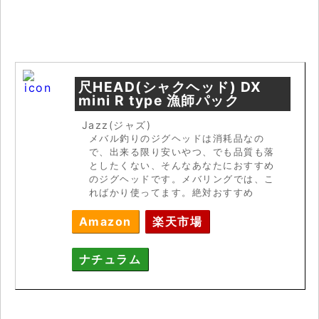
尺HEAD(シャクヘッド) DX
mini R type 漁師パック
Jazz(ジャズ)
メバル釣りのジグヘッドは消耗品なの
で、出来る限り安いやつ、でも品質も落
としたくない、そんなあなたにおすすめ
のジグヘッドです。メバリングでは、こ
ればかり使ってます。絶対おすすめ
Amazon
楽天市場
ナチュラム