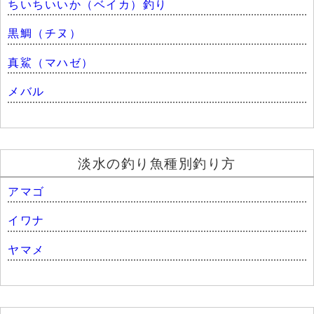
ちいちいいか（ベイカ）釣り
黒鯛（チヌ）
真鯊（マハゼ）
メバル
淡水の釣り魚種別釣り方
アマゴ
イワナ
ヤマメ