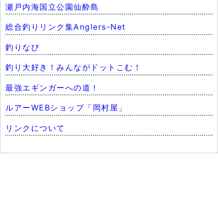
瀬戸内海国立公園仙酔島
総合釣りリンク集Anglers-Net
釣りなび
釣り大好き！みんながドットこむ！
最強エギンガーへの道！
ルアーWEBショップ「岡村屋」
リンクについて