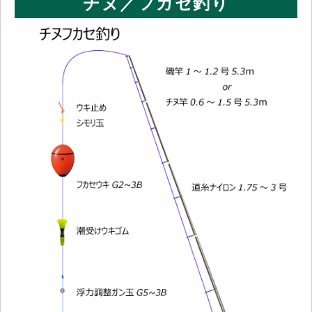
チヌ／フカセ釣り