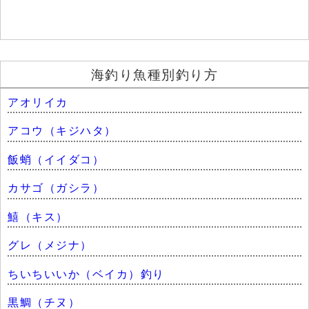
海釣り魚種別釣り方
アオリイカ
アコウ（キジハタ）
飯蛸（イイダコ）
カサゴ（ガシラ）
鱚（キス）
グレ（メジナ）
ちいちいいか（ベイカ）釣り
黒鯛（チヌ）